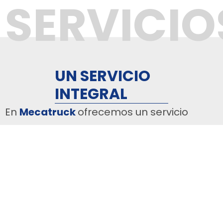
SERVICIO
UN SERVICIO
INTEGRAL
En
Mecatruck
ofrecemos un servicio
integral para el mantenimiento y
reparación de camiones de gran
tonelaje. Nuestra experiencia y
equipamiento especializado nos
permiten cubrir desde la mecánica
general hasta trabajos específicos en