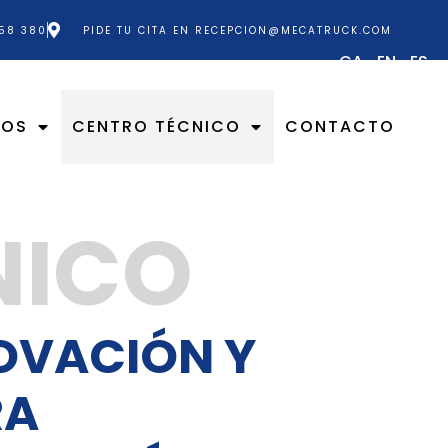
58 380
PIDE TU CITA EN RECEPCION@MECATRUCK.COM
CA
EN
ES
IOS
CENTRO TÉCNICO
CONTACTO
NICO
NOVACIÓN Y
RA